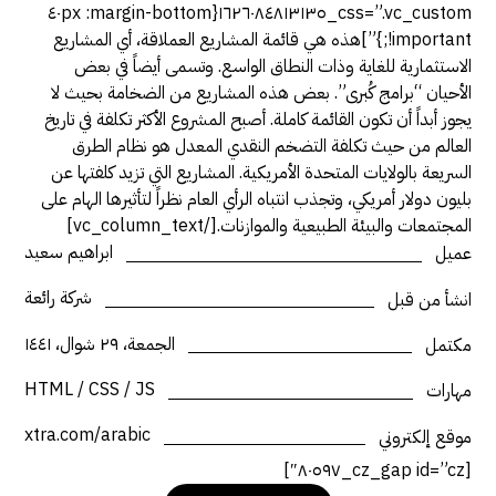
css=”.vc_custom_١٦٢٦٠٨٤٨١٣١٣٥{margin-bottom: ٤٠px
!important;}”]هذه هي قائمة المشاريع العملاقة، أي المشاريع
الاستثمارية للغاية وذات النطاق الواسع. وتسمى أيضاً في بعض
الأحيان “برامج كُبرى”. بعض هذه المشاريع من الضخامة بحيث لا
يجوز أبداً أن تكون القائمة كاملة. أصبح المشروع الأكثر تكلفة في تاريخ
العالم من حيث تكلفة التضخم النقدي المعدل هو نظام الطرق
السريعة بالولايات المتحدة الأمريكية. المشاريع التي تزيد كلفتها عن
بليون دولار أمريكي، وتجذب انتباه الرأي العام نظراً لتأثيرها الهام على
المجتمعات والبيئة الطبيعية والموازنات.[/vc_column_text]
ابراهيم سعيد
عميل
شركة رائعة
انشأ من قبل
الجمعة، ٢٩ شوال، ١٤٤١
مكتمل
HTML / CSS / JS
مهارات
xtra.com/arabic
موقع إلكتروني
[cz_gap id=”cz_٨٠٥٩٧″]