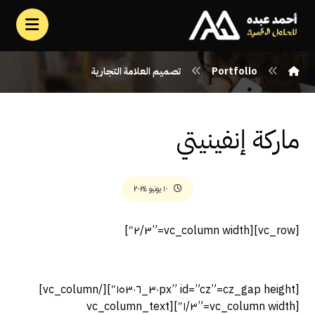
Portfolio
تصميم العلامة التجارية
ماركة إنفينيتي
١٠ يونيو ٢٠٢٤
[vc_row][vc_column width=”٢/٣″]
[cz_gap height=”٣٠px” id=”cz_١٥٣٠٦″][/vc_column]
[vc_column width=”١/٣″][vc_column_text