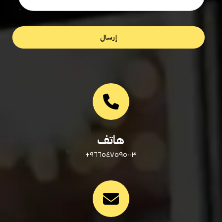
هاتف
٩٦٦٥٤٧٥٩٥٠٠٣+