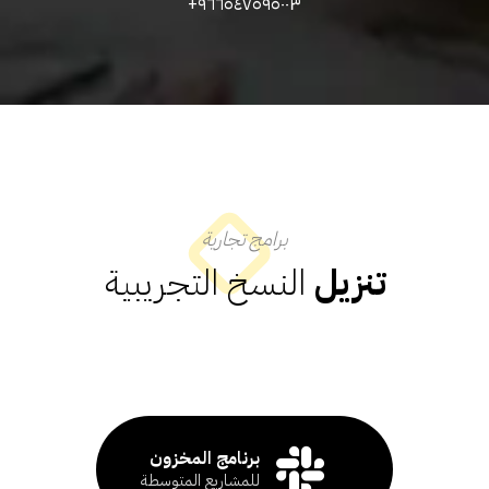
٩٦٦٥٤٧٥٩٥٠٠٣+
برامج تجارية
تنزيل
النسخ التجريبية
برنامج المخزون
للمشاريع المتوسطة