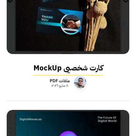
كارت شخصيى MockUp
ملفات PDF
٨ مايو ٢٠٢٦