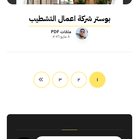
بوستر شركة اعمال التشطيب
ملفات PDF
٨ مايو ٢٠٢٦
٣
٢
١