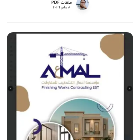
ملفات PDF
٨ مايو ٢٠٢٦