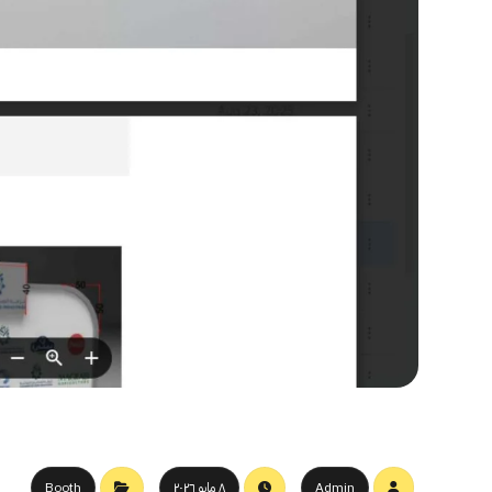
Admin
٨ مايو ٢٠٢٦
Booth